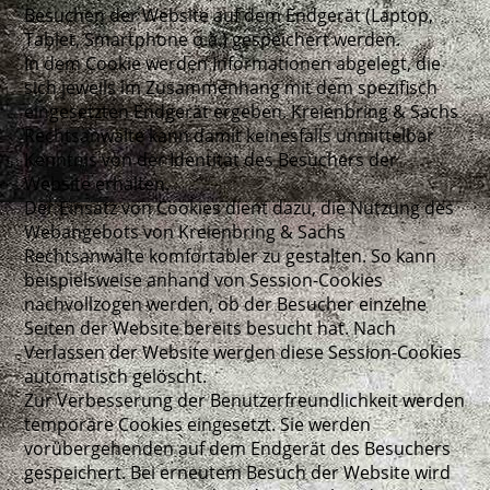
Besuchen der Website auf dem Endgerät (Laptop,
Tablet, Smartphone o.ä.) gespeichert werden.
In dem Cookie werden Informationen abgelegt, die
sich jeweils im Zusammenhang mit dem spezifisch
eingesetzten Endgerät ergeben. Kreienbring & Sachs
Rechtsanwälte kann damit keinesfalls unmittelbar
Kenntnis von der Identität des Besuchers der
Website erhalten.
Der Einsatz von Cookies dient dazu, die Nutzung des
Webangebots von Kreienbring & Sachs
Rechtsanwälte komfortabler zu gestalten. So kann
beispielsweise anhand von Session-Cookies
nachvollzogen werden, ob der Besucher einzelne
Seiten der Website bereits besucht hat. Nach
Verlassen der Website werden diese Session-Cookies
automatisch gelöscht.
Zur Verbesserung der Benutzerfreundlichkeit werden
temporäre Cookies eingesetzt. Sie werden
vorübergehenden auf dem Endgerät des Besuchers
gespeichert. Bei erneutem Besuch der Website wird