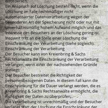
erforderlich.
Ein Anspruch auf Löschung besteht nicht, wenn die
Löschung im Falle rechtmäßiger nicht
automatisierter Datenverarbeitung wegen der
besonderen Art der Speicherung nicht oder nur mit
unverhältnismäßig hohem Aufwand möglich und das
Interesse des Besuchers an der Löschung gering ist.
Insoweit tritt an die Stelle einer Löschung die
Einschränkung der Verarbeitung (siehe sogleich).
Einschränkung der Verarbeitung
Der Besucher kann von Kreienbring & Sachs
Rechtsanwälte die Einschränkung der Verarbeitung
verlangen, wenn einer der nachstehenden Gründe
vorliegt:
Der Besucher bestreitet die Richtigkeit der
personenbezogenen Daten. In diesem Fall kann die
Einschränkung für die Dauer verlangt werden, die es
Kreienbring & Sachs Rechtsanwälte ermöglicht, die
Richtigkeit der Daten zu überprüfen;
Die Verarbeitung ist unrechtmäßig und der Besucher
verlangt statt der Löschung die Einschränkung der