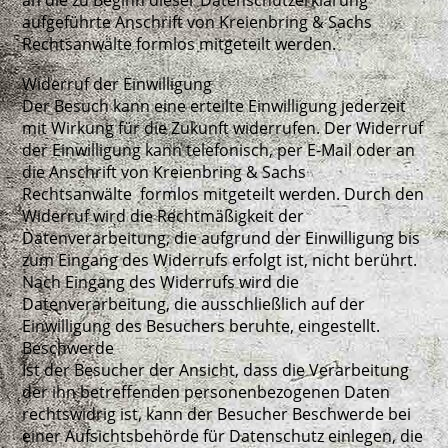
an die zu Beginn dieser Datenschutzerklärung
aufgeführte Anschrift von Kreienbring & Sachs
Rechtsanwälte formlos mitgeteilt werden.
Widerruf der Einwilligung
Der Besuch kann eine erteilte Einwilligung jederzeit
mit Wirkung für die Zukunft widerrufen. Der Widerruf
der Einwilligung kann telefonisch, per E-Mail oder an
die Anschrift von Kreienbring & Sachs
Rechtsanwälte formlos mitgeteilt werden. Durch den
Widerruf wird die Rechtmäßigkeit der
Datenverarbeitung, die aufgrund der Einwilligung bis
zum Eingang des Widerrufs erfolgt ist, nicht berührt.
Nach Eingang des Widerrufs wird die
Datenverarbeitung, die ausschließlich auf der
Einwilligung des Besuchers beruhte, eingestellt.
Beschwerde
Ist der Besucher der Ansicht, dass die Verarbeitung
der ihn betreffenden personenbezogenen Daten
rechtswidrig ist, kann der Besucher Beschwerde bei
einer Aufsichtsbehörde für Datenschutz einlegen, die