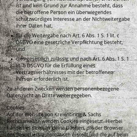
ist und kein Grund zur Annahme besteht, dass
die betroffene Person ein überwiegendes
schutzwürdiges Interesse an der Nichtweitergabe
ihrer Daten hat,
für die Weitergabe nach Art. 6 Abs. 1 S. 1 lit. c
DSGVO eine gesetzliche Verpflichtung besteht,
und
dies gesetzlich zulässig und nach Art. 6 Abs. 1 S. 1
lit. b DSGVO für die Erfüllung eines
Vertragsverhältnisses mit der betroffenen
Person erforderlich ist.
Zu anderen Zwecken werden personenbezogene
Daten nicht an Dritte weitergegeben.
Cookies
Auf der Website von Kreienbring & Sachs
Rechtsanwälte werden Cookies eingesetzt. Hierbei
handelt es sich um kleine Dateien, die der Browser
des Besuchers automatisch erstellt und die auf beim