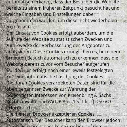
automatisch erkannt, dass der Besucher die Website
bereits zu einem früheren Zeitpunkt besucht hat und
welche Eingaben und Einstellungen dabei
vorgenommen wurden, um diese nicht wiederholen
zu müssen.
Der Einsatz von Cookies erfolgt außerdem, um die
Aufrufe der Website zu statistischen Zwecken und
zum Zwecke der Verbesserung des Angebotes zu
analysieren. Diese Cookies ermöglichen es, bei einem
erneuten Besuch automatisch zu erkennen, dass die
Website bereits zuvor vom Besucher aufgerufen
wurde. Hier erfolgt nach einer jeweils festgelegten
Zeit eine automatische Löschung der Cookies.
Die durch Cookies verarbeiteten Daten sind für die
oben genannten Zwecke zur Wahrung der
berechtigten Interessen von Kreienbring & Sachs
Rechtsanwälte nach Art. 6 Abs. 1 S. 1 lit. f) DSGVO
erforderlich.
Die meisten Browser akzeptieren Cookies
automatisch. Der Besucher kann den Browser jedoch
so konfigurieren, dass keine Cookies auf dem