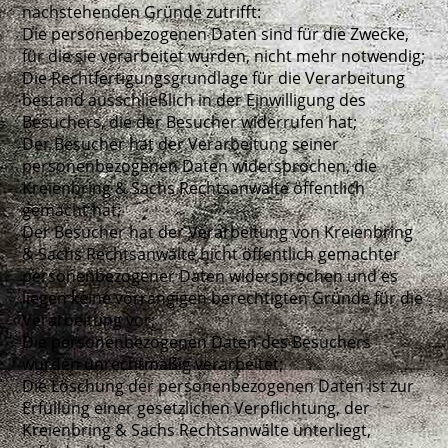
nachstehenden Gründe zutrifft:
Die personenbezogenen Daten sind für die Zwecke,
für die sie verarbeitet wurden, nicht mehr notwendig;
Die Rechtfertigungsgrundlage für die Verarbeitung
bestand ausschließlich in der Einwilligung des
Besuchers, die der Besucher widerrufen hat;
Der Besucher hat der Verarbeitung seiner
personenbezogenen Daten widersprochen, die
Kreienbring & Sachs Rechtsanwälte öffentlich
gemacht hat;
Der Besucher hat der Verarbeitung von Kreienbring
& Sachs Rechtsanwälte nicht öffentlich gemachter
personenbezogener Daten widersprochen und es
liegen keine vorrangigen berechtigten Gründe für die
Verarbeitung vor;
Die personenbezogenen Daten des Besuchers
wurden unrechtmäßig verarbeitet;
Die Löschung der personenbezogenen Daten ist zur
Erfüllung einer gesetzlichen Verpflichtung, der
Kreienbring & Sachs Rechtsanwälte unterliegt,