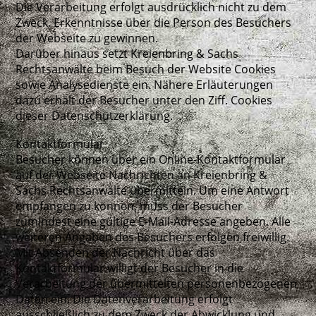
Die Verarbeitung erfolgt ausdrücklich nicht zu dem
Zweck, Erkenntnisse über die Person des Besuchers
der Webseite zu gewinnen.
Darüber hinaus setzt Kreienbring & Sachs
Rechtsanwälte beim Besuch der Website Cookies
sowie Analysedienste ein. Nähere Erläuterungen
dazu erhält der Besucher unter den Ziff. Cookies
dieser Datenschutzerklärung.
Kontaktformular
Besucher können über ein Online-Kontaktformular
auf der Webseite Nachrichten an Kreienbring &
Sachs Rechtsanwälte übermitteln. Um eine Antwort
empfangen zu können, muss der Besucher
zumindest eine gültige E-Mail-Adresse angeben. Alle
weiteren Angaben des Besuchers erfolgen freiwillig.
Mit Absenden der Nachricht über das
Kontaktformular willigt der Besucher in die
Verarbeitung der übermittelten personenbezogenen
Daten ein. Die Datenverarbeitung erfolgt
ausschließlich zu dem Zweck der Abwicklung und