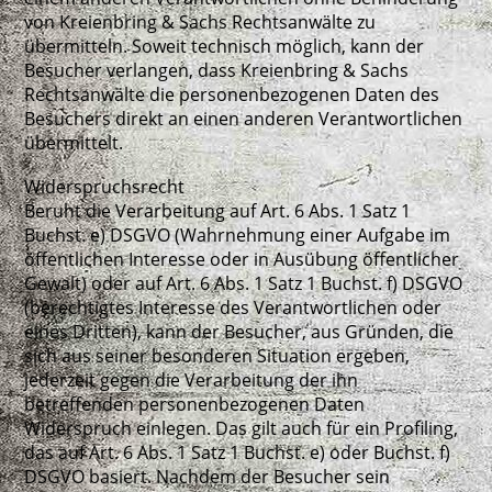
von Kreienbring & Sachs Rechtsanwälte zu
übermitteln. Soweit technisch möglich, kann der
Besucher verlangen, dass Kreienbring & Sachs
Rechtsanwälte die personenbezogenen Daten des
Besuchers direkt an einen anderen Verantwortlichen
übermittelt.
Widerspruchsrecht
Beruht die Verarbeitung auf Art. 6 Abs. 1 Satz 1
Buchst. e) DSGVO (Wahrnehmung einer Aufgabe im
öffentlichen Interesse oder in Ausübung öffentlicher
Gewalt) oder auf Art. 6 Abs. 1 Satz 1 Buchst. f) DSGVO
(berechtigtes Interesse des Verantwortlichen oder
eines Dritten), kann der Besucher, aus Gründen, die
sich aus seiner besonderen Situation ergeben,
jederzeit gegen die Verarbeitung der ihn
betreffenden personenbezogenen Daten
Widerspruch einlegen. Das gilt auch für ein Profiling,
das auf Art. 6 Abs. 1 Satz 1 Buchst. e) oder Buchst. f)
DSGVO basiert. Nachdem der Besucher sein