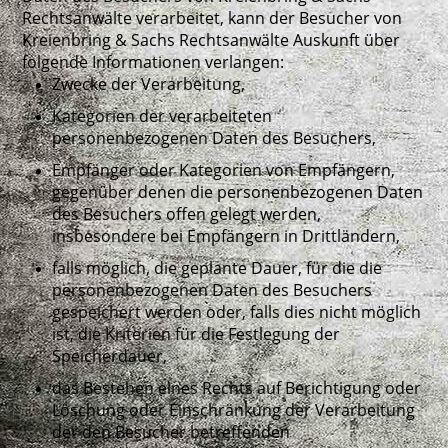
Rechtsanwälte verarbeitet, kann der Besucher von
Kreienbring & Sachs Rechtsanwälte Auskunft über
folgende Informationen verlangen:
Zwecke der Verarbeitung,
Kategorien der verarbeiteten
personenbezogenen Daten des Besuchers,
Empfänger oder Kategorien von Empfängern,
gegenüber denen die personenbezogenen Daten
des Besuchers offen gelegt werden,
insbesondere bei Empfängern in Drittländern,
falls möglich, die geplante Dauer, für die die
personenbezogenen Daten des Besuchers
gespeichert werden oder, falls dies nicht möglich
ist, die Kriterien für die Festlegung der
Speicherdauer,
das Bestehen eines Rechts auf Berichtigung oder
Löschung oder Einschränkung der Verarbeitung
der den Besucher betreffenden