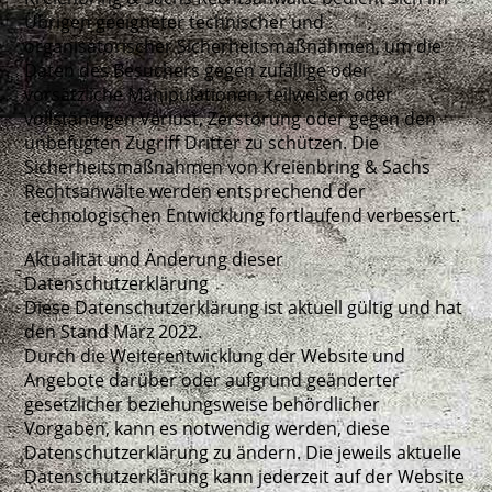
Übrigen geeigneter technischer und
organisatorischer Sicherheitsmaßnahmen, um die
Daten des Besuchers gegen zufällige oder
vorsätzliche Manipulationen, teilweisen oder
vollständigen Verlust, Zerstörung oder gegen den
unbefugten Zugriff Dritter zu schützen. Die
Sicherheitsmaßnahmen von Kreienbring & Sachs
Rechtsanwälte werden entsprechend der
technologischen Entwicklung fortlaufend verbessert.
Aktualität und Änderung dieser
Datenschutzerklärung
Diese Datenschutzerklärung ist aktuell gültig und hat
den Stand März 2022.
Durch die Weiterentwicklung der Website und
Angebote darüber oder aufgrund geänderter
gesetzlicher beziehungsweise behördlicher
Vorgaben, kann es notwendig werden, diese
Datenschutzerklärung zu ändern. Die jeweils aktuelle
Datenschutzerklärung kann jederzeit auf der Website