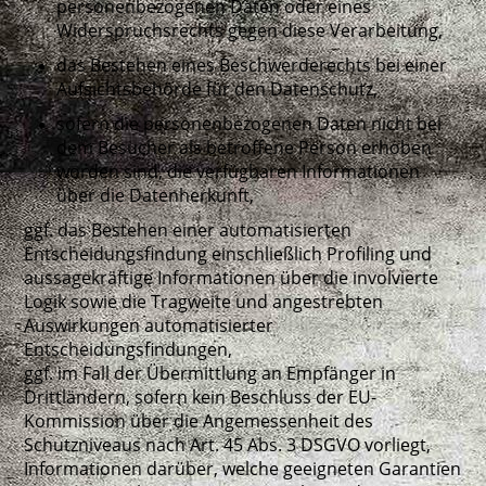
personenbezogenen Daten oder eines
Widerspruchsrechts gegen diese Verarbeitung,
das Bestehen eines Beschwerderechts bei einer
Aufsichtsbehörde für den Datenschutz,
sofern die personenbezogenen Daten nicht bei
dem Besucher als betroffene Person erhoben
worden sind, die verfügbaren Informationen
über die Datenherkunft,
ggf. das Bestehen einer automatisierten
Entscheidungsfindung einschließlich Profiling und
aussagekräftige Informationen über die involvierte
Logik sowie die Tragweite und angestrebten
Auswirkungen automatisierter
Entscheidungsfindungen,
ggf. im Fall der Übermittlung an Empfänger in
Drittländern, sofern kein Beschluss der EU-
Kommission über die Angemessenheit des
Schutzniveaus nach Art. 45 Abs. 3 DSGVO vorliegt,
Informationen darüber, welche geeigneten Garantien