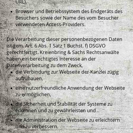
URL),
Browser und Betriebssystem des Endgeräts des
Besuchers sowie der Name des vom Besucher
verwendeten Access-Providers.
Die Verarbeitung dieser personenbezogenen Daten
ist gem. Art. 6 Abs. 1 Satz 1 Buchst. f) DSGVO
gerechtfertigt. Kreienbring & Sachs Rechtsanwälte
haben ein berechtigtes Interesse an der
Datenverarbeitung zu dem Zweck,
die Verbindung zur Webseite der Kanzlei zügig
aufzubauen,
eine nutzerfreundliche Anwendung der Webseite
zu ermöglichen,
die Sicherheit und Stabilität der Systeme zu
erkennen und zu gewährleisten und
die Administration der Webseite zu erleichtern
und zu verbessern.