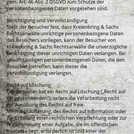
gem. Art. 46 Abs. 2 DSGVO zum Schutze der
personenbezogenen Daten vorgesehen sind.
Berichtigung und Vervollständigung
Stellt der Besucher fest, dass Kreienbring & Sachs
Rechtsanwälte unrichtige personenbezogene Daten
des Besuchers vorliegen, kann der Besucher von
Kreienbring & Sachs Rechtsanwälte die unverzügliche
Berichtigung dieser unrichtigen Daten verlangen. Bei
unvollständigen personenbezogenen Daten, die den
Besucher betreffen, kann dieser die
Vervollständigung verlangen.
Recht auf Löschung
Der Besucher hat ein Recht auf Löschung („Recht auf
Vergessenwerden“), sofern die Verarbeitung nicht
zur Ausübung des Rechts auf freie
Meinungsäußerung, des Rechts auf Information oder
zur Erfüllung einer rechtlichen Verpflichtung oder zur
Wahrnehmung einer Aufgabe, die im öffentlichen
Interesse liegt, erforderlich ist und einer der