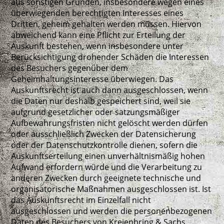
aus sonstigen Gründen, insbesondere wegen eines
überwiegenden berechtigten Interesses eines
Dritten, geheim gehalten werden müssen. Hiervon
abweichend kann eine Pflicht zur Erteilung der
Auskunft bestehen, wenn insbesondere unter
Berücksichtigung drohender Schäden die Interessen
des Besuchers gegenüber dem
Geheimhaltungsinteresse überwiegen. Das
Auskunftsrecht ist auch dann ausgeschlossen, wenn
die Daten nur deshalb gespeichert sind, weil sie
aufgrund gesetzlicher oder satzungsmäßiger
Aufbewahrungsfristen nicht gelöscht werden dürfen
oder ausschließlich Zwecken der Datensicherung
oder der Datenschutzkontrolle dienen, sofern die
Auskunftserteilung einen unverhältnismäßig hohen
Aufwand erfordern würde und die Verarbeitung zu
anderen Zwecken durch geeignete technische und
organisatorische Maßnahmen ausgeschlossen ist. Ist
das Auskunftsrecht im Einzelfall nicht
ausgeschlossen und werden die personenbezogenen
Daten des Besuchers von Kreienbring & Sachs