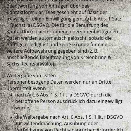
Beantwortung von Anfragen über das
Kontaktformular. Dies geschieht auf Basis der
freiwillig erteilten Einwilligung gem. Art. 6 Abs. 1 Satz
1 Buchst. a) DSGVO. Die für die Benutzung des
Kontaktformulars erhobenen personenbezogenen
Daten werden automatisch gelöscht, sobald die
Anfrage erledigt ist und keine Gründe für eine
weitere Aufbewahrung gegeben sind (z. B.
anschließende Beauftragung von Kreienbring &
Sachs Rechtsanwälte).
Weitergabe von Daten
Personenbezogene Daten werden nur an Dritte
übermittelt, wenn
nach Art. 6 Abs. 1 S. 1 lit. a DSGVO durch die
betroffene Person ausdrücklich dazu eingewilligt
wurde,
die Weitergabe nach Art. 6 Abs. 1 S. 1 lit. f DSGVO
zur Geltendmachung, Ausübung oder
Verteidigung von Rechtsansprüchen erforderlich