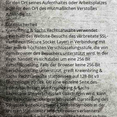
für den Ort seines Aufenthaltes oder Arbeitsplatzes
oder für den Ort des mutmaßlichen Verstoßes
zuständig ist.
Datensicherheit
Kreienbring & Sachs Rechtsanwälte verwendet
innerhalb des Website-Besuchs das verbreitete SSL-
Verfahren (Secure Socket Layer) in Verbindung mit
der jeweils höchsten Verschlüsselungsstufe, die von
dem Browser des Besuchers unterstützt wird. In der
Regel handelt es sich dabei um eine 256 Bit
Verschlüsselung. Falls der Browser keine 256-Bit
Verschlüsselung unterstützt, greift Kreienbring &
Sachs Rechtsanwälte stattdessen auf 128-Bit v3
Technologie zurück. Ob eine einzelne Seite des
Internetauftrittes von Kreienbring & Sachs
Rechtsanwälte verschlüsselt übertragen wird, kann
der Besucher an der geschlossenen Darstellung des
Schüssel- beziehungsweise Schloss-Symbols in der
unteren Statusleiste seines Browsers erkennen.
Kreienbring & Sachs Rechtsanwälte bedient sich im