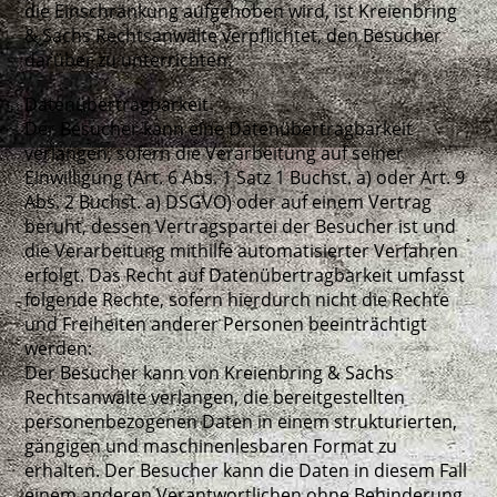
die Einschränkung aufgehoben wird, ist Kreienbring
& Sachs Rechtsanwälte verpflichtet, den Besucher
darüber zu unterrichten.
Datenübertragbarkeit
Der Besucher kann eine Datenübertragbarkeit
verlangen, sofern die Verarbeitung auf seiner
Einwilligung (Art. 6 Abs. 1 Satz 1 Buchst. a) oder Art. 9
Abs. 2 Buchst. a) DSGVO) oder auf einem Vertrag
beruht, dessen Vertragspartei der Besucher ist und
die Verarbeitung mithilfe automatisierter Verfahren
erfolgt. Das Recht auf Datenübertragbarkeit umfasst
folgende Rechte, sofern hierdurch nicht die Rechte
und Freiheiten anderer Personen beeinträchtigt
werden:
Der Besucher kann von Kreienbring & Sachs
Rechtsanwälte verlangen, die bereitgestellten
personenbezogenen Daten in einem strukturierten,
gängigen und maschinenlesbaren Format zu
erhalten. Der Besucher kann die Daten in diesem Fall
einem anderen Verantwortlichen ohne Behinderung