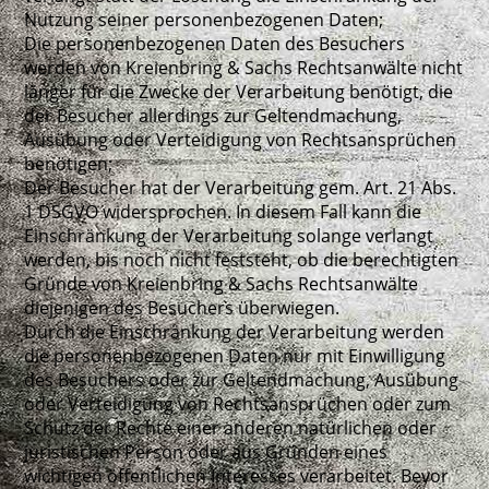
Nutzung seiner personenbezogenen Daten;
Die personenbezogenen Daten des Besuchers
werden von Kreienbring & Sachs Rechtsanwälte nicht
länger für die Zwecke der Verarbeitung benötigt, die
der Besucher allerdings zur Geltendmachung,
Ausübung oder Verteidigung von Rechtsansprüchen
benötigen;
Der Besucher hat der Verarbeitung gem. Art. 21 Abs.
1 DSGVO widersprochen. In diesem Fall kann die
Einschränkung der Verarbeitung solange verlangt
werden, bis noch nicht feststeht, ob die berechtigten
Gründe von Kreienbring & Sachs Rechtsanwälte
diejenigen des Besuchers überwiegen.
Durch die Einschränkung der Verarbeitung werden
die personenbezogenen Daten nur mit Einwilligung
des Besuchers oder zur Geltendmachung, Ausübung
oder Verteidigung von Rechtsansprüchen oder zum
Schutz der Rechte einer anderen natürlichen oder
juristischen Person oder aus Gründen eines
wichtigen öffentlichen Interesses verarbeitet. Bevor