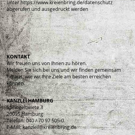
unter https://www.kreienbring.de/datenschutz
abgerufen und ausgedruckt werden
KONTAKT
Wir freuen uns von Ihnen zu hören.
Melden Sie sich bei uns und wir finden gemeinsam
heraus, wie wir Ihre Ziele am besten erreichen
können.
KANZLEI HAMBURG
Springeltwiete 3
20095 Hamburg
Telefon: 040 / 70 97 505-0
E-Mail: kanzleil@kreienbring.de