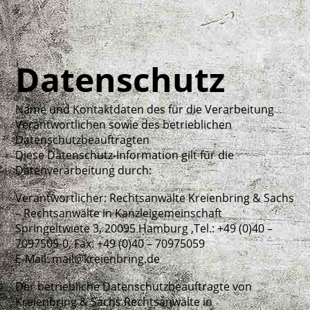
Datenschutz
Name und Kontaktdaten des für die Verarbeitung
Verantwortlichen sowie des betrieblichen
Datenschutzbeauftragten
Diese Datenschutz-Information gilt für die
Datenverarbeitung durch:
Verantwortlicher: Rechtsanwälte Kreienbring & Sachs
– Rechtsanwälte in Kanzleigemeinschaft
Springeltwiete 3, 20095 Hamburg ,Tel.: +49 (0)40 –
7097505-0, Fax: +49 (0)40 – 70975059
E-Mail: mail@kreienbring.de
Der betriebliche Datenschutzbeauftragte von
Kreienbring & Sachs Rechtsanwälte in