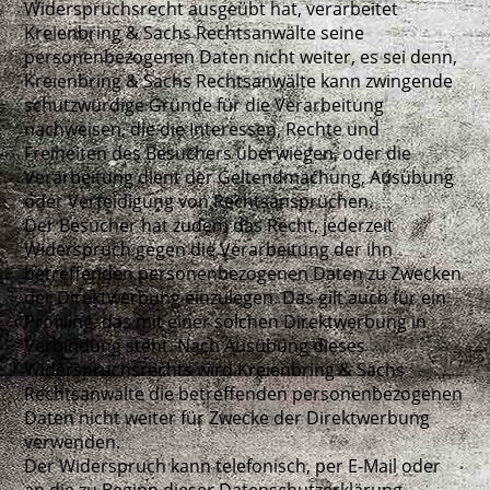
Widerspruchsrecht ausgeübt hat, verarbeitet
Kreienbring & Sachs Rechtsanwälte seine
personenbezogenen Daten nicht weiter, es sei denn,
Kreienbring & Sachs Rechtsanwälte kann zwingende
schutzwürdige Gründe für die Verarbeitung
nachweisen, die die Interessen, Rechte und
Freiheiten des Besuchers überwiegen, oder die
Verarbeitung dient der Geltendmachung, Ausübung
oder Verteidigung von Rechtsansprüchen.
Der Besucher hat zudem das Recht, jederzeit
Widerspruch gegen die Verarbeitung der ihn
betreffenden personenbezogenen Daten zu Zwecken
der Direktwerbung einzulegen. Das gilt auch für ein
Profiling, das mit einer solchen Direktwerbung in
Verbindung steht. Nach Ausübung dieses
Widerspruchsrechts wird Kreienbring & Sachs
Rechtsanwälte die betreffenden personenbezogenen
Daten nicht weiter für Zwecke der Direktwerbung
verwenden.
Der Widerspruch kann telefonisch, per E-Mail oder