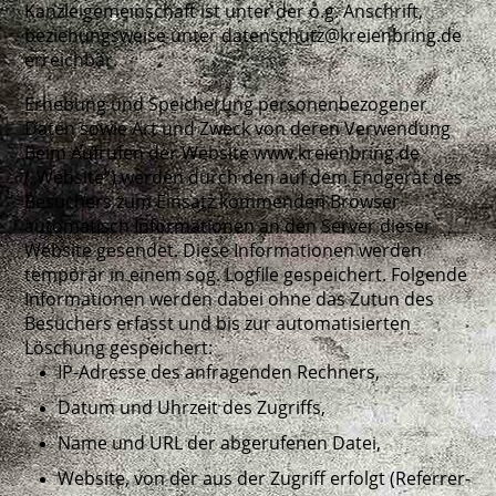
Kanzleigemeinschaft ist unter der o.g. Anschrift,
beziehungsweise unter datenschutz@kreienbring.de
erreichbar.
Erhebung und Speicherung personenbezogener
Daten sowie Art und Zweck von deren Verwendung
Beim Aufrufen der Website www.kreienbring.de
(„Website“) werden durch den auf dem Endgerät des
Besuchers zum Einsatz kommenden Browser
automatisch Informationen an den Server dieser
Website gesendet. Diese Informationen werden
temporär in einem sog. Logfile gespeichert. Folgende
Informationen werden dabei ohne das Zutun des
Besuchers erfasst und bis zur automatisierten
Löschung gespeichert:
IP-Adresse des anfragenden Rechners,
Datum und Uhrzeit des Zugriffs,
Name und URL der abgerufenen Datei,
Website, von der aus der Zugriff erfolgt (Referrer-