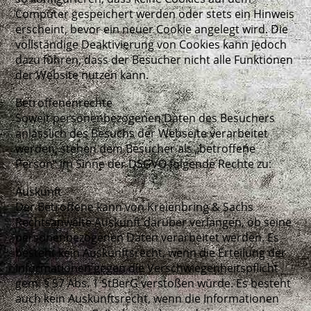
Computer gespeichert werden oder stets ein Hinweis
erscheint, bevor ein neuer Cookie angelegt wird. Die
vollständige Deaktivierung von Cookies kann jedoch
dazu führen, dass der Besucher nicht alle Funktionen
der Website nutzen kann.
Betroffenenrechte
Soweit personenbezogenen Daten des Besuchers
anlässlich des Besuchs der Webseite verarbeitet
werden, stehen dem Besucher als „betroffene
Person“ im Sinne der DSGVO folgende Rechte zu:
Auskunft
Der Betroffene kann von Kreienbring & Sachs
Rechtsanwälte Auskunft darüber verlangen, ob seine
personenbezogenen Daten verarbeitet werden. Es
besteht kein Auskunftsrecht, wenn die Erteilung der
Informationen gegen die Verschwiegenheitspflicht
gem. § 57 Abs. 1 StBerG verstoßen würde. Es besteht
auch kein Auskunftsrecht, wenn die Informationen