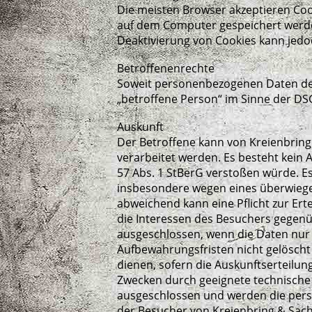
Die meisten Browser akzeptieren Coo
auf dem Computer gespeichert werden 
Deaktivierung von Cookies kann jedo
Betroffenenrechte
Soweit personenbezogenen Daten des
„betroffene Person“ im Sinne der DS
Auskunft
Der Betroffene kann von Kreienbrin
verarbeitet werden. Es besteht kein 
57 Abs. 1 StBerG verstoßen würde. E
insbesondere wegen eines überwiege
abweichend kann eine Pflicht zur Er
die Interessen des Besuchers gegen
ausgeschlossen, wenn die Daten nur 
Aufbewahrungsfristen nicht gelöscht
dienen, sofern die Auskunftserteilu
Zwecken durch geeignete technische 
ausgeschlossen und werden die pers
der Besucher von Kreienbring & Sach