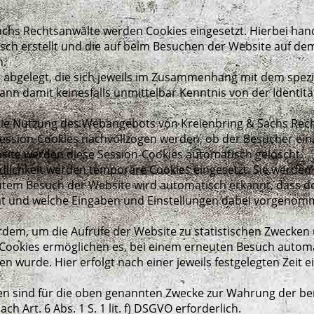
chs Rechtsanwälte werden Cookies eingesetzt. Hierbei hande
ch erstellt und die auf beim Besuchen der Website auf dem
n.
abgelegt, die sich jeweils im Zusammenhang mit dem spezi
ann damit keinesfalls unmittelbar Kenntnis von der Identit
 die Nutzung des Webangebots von Kreienbring & Sachs Rech
ession-Cookies nachvollzogen werden, ob der Besucher einz
site werden diese Session-Cookies automatisch gelöscht.
dlichkeit werden temporäre Cookies eingesetzt. Sie werd
utem Besuch der Website wird automatisch erkannt, dass de
at und welche Eingaben und Einstellungen dabei vorgenom
erdem, um die Aufrufe der Website zu statistischen Zweck
 Cookies ermöglichen es, bei einem erneuten Besuch automa
n wurde. Hier erfolgt nach einer jeweils festgelegten Zeit
en sind für die oben genannten Zwecke zur Wahrung der be
 Art. 6 Abs. 1 S. 1 lit. f) DSGVO erforderlich.