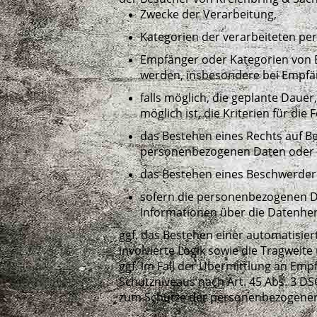
Zwecke der Verarbeitung,
Kategorien der verarbeiteten p
Empfänger oder Kategorien von 
werden, insbesondere bei Empfän
falls möglich, die geplante Daue
möglich ist, die Kriterien für di
das Bestehen eines Rechts auf B
personenbezogenen Daten oder e
das Bestehen eines Beschwerdere
sofern die personenbezogenen Da
Informationen über die Datenher
ggf. das Bestehen einer automatisier
involvierte Logik sowie die Tragwei
ggf. im Fall der Übermittlung an Em
Schutzniveaus nach Art. 45 Abs. 3 D
zum Schutze der personenbezogenen