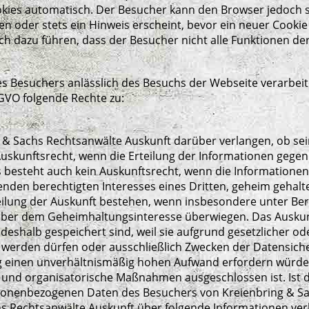
kies automatisch. Der Besucher kann den Browser jedoch so
oder stets ein Hinweis erscheint, bevor ein neuer Cookie a
ch dazu führen, dass der Besucher nicht alle Funktionen de
 Besuchers anlässlich des Besuchs der Webseite verarbeit
GVO folgende Rechte zu:
g & Sachs Rechtsanwälte Auskunft darüber verlangen, ob 
Auskunftsrecht, wenn die Erteilung der Informationen gegen
s besteht auch kein Auskunftsrecht, wenn die Informatione
nden berechtigten Interesses eines Dritten, geheim gehal
teilung der Auskunft bestehen, wenn insbesondere unter B
über dem Geheimhaltungsinteresse überwiegen. Das Auskun
deshalb gespeichert sind, weil sie aufgrund gesetzlicher o
 werden dürfen oder ausschließlich Zwecken der Datensich
ng einen unverhältnismäßig hohen Aufwand erfordern würde
und organisatorische Maßnahmen ausgeschlossen ist. Ist das
onenbezogenen Daten des Besuchers von Kreienbring & Sac
s Rechtsanwälte Auskunft über folgende Informationen ver