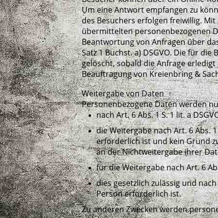
Um eine Antwort empfangen zu könne
des Besuchers erfolgen freiwillig. M
übermittelten personenbezogenen Dat
Beantwortung von Anfragen über das Ko
Satz 1 Buchst. a) DSGVO. Die für d
gelöscht, sobald die Anfrage erledig
Beauftragung von Kreienbring & Sach
Weitergabe von Daten
Personenbezogene Daten werden nur 
nach Art. 6 Abs. 1 S. 1 lit. a DS
die Weitergabe nach Art. 6 Abs.
erforderlich ist und kein Grund
an der Nichtweitergabe ihrer Dat
für die Weitergabe nach Art. 6 Abs
dies gesetzlich zulässig und nach 
Person erforderlich ist.
Zu anderen Zwecken werden personen