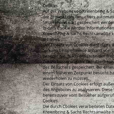
Cookies
Auf der Website von Kreienbring & Sa
der Browser des Besuchers automatis
Smartphone o.ä.) gespeichert werde
In dem Cookie werden Informationen 
Kreienbring & Sachs Rechtsanwälte k
erhalten.
Der Einsatz von Cookies dient dazu,
So kann beispielsweise anhand von S
besucht hat. Nach Verlassen der Web
Zur Verbesserung der Benutzerfreun
des Besuchers gespeichert. Bei erne
einem früheren Zeitpunkt besucht h
wiederholen zu müssen.
Der Einsatz von Cookies erfolgt auß
des Angebotes zu analysieren. Diese
bereits zuvor vom Besucher aufgerufe
Cookies.
Die durch Cookies verarbeiteten Dat
Kreienbring & Sachs Rechtsanwälte nach