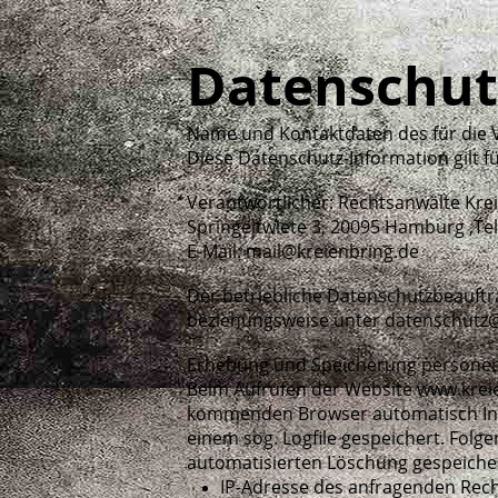
Datenschut
Name und Kontaktdaten des für die 
Diese Datenschutz-Information gilt f
Verantwortlicher: Rechtsanwälte Kre
Springeltwiete 3, 20095 Hamburg ,Tel.
E-Mail: mail@kreienbring.de
Der betriebliche Datenschutzbeauftra
beziehungsweise unter datenschutz@
Erhebung und Speicherung personen
Beim Aufrufen der Website www.krei
kommenden Browser automatisch Info
einem sog. Logfile gespeichert. Fol
automatisierten Löschung gespeicher
IP-Adresse des anfragenden Rec