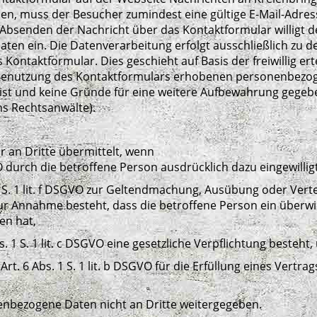
n, muss der Besucher zumindest eine gültige E-Mail-Adres
it Absenden der Nachricht über das Kontaktformular willigt 
en ein. Die Datenverarbeitung erfolgt ausschließlich zu 
ntaktformular. Dies geschieht auf Basis der freiwillig ertei
ie Benutzung des Kontaktformulars erhobenen personenbez
t ist und keine Gründe für eine weitere Aufbewahrung gegebe
s Rechtsanwälte).
an Dritte übermittelt, wenn
GVO durch die betroffene Person ausdrücklich dazu eingewillig
 1 S. 1 lit. f DSGVO zur Geltendmachung, Ausübung oder Ve
 zur Annahme besteht, dass die betroffene Person ein über
en hat,
. 1 S. 1 lit. c DSGVO eine gesetzliche Verpflichtung besteht,
Art. 6 Abs. 1 S. 1 lit. b DSGVO für die Erfüllung eines Vertr
bezogene Daten nicht an Dritte weitergegeben.