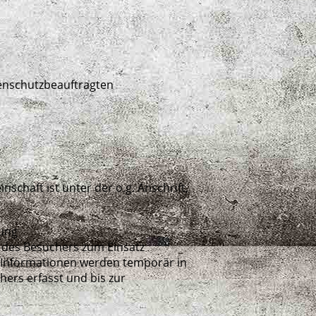
tenschutzbeauftragten
chaft ist unter der o.g. Anschrift,
ung
 des Besuchers zum Einsatz
 Informationen werden temporär in
ers erfasst und bis zur