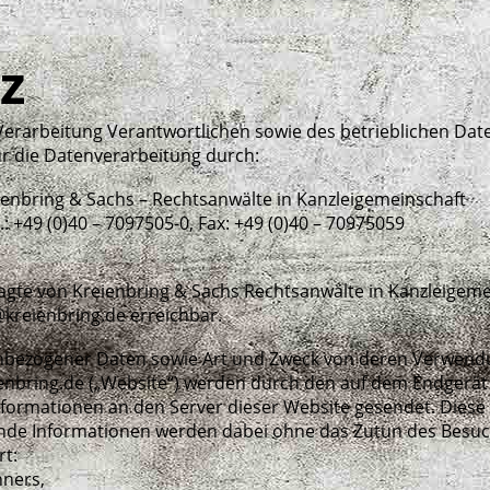
z
Verarbeitung Verantwortlichen sowie des betrieblichen Da
ür die Datenverarbeitung durch:
ienbring & Sachs – Rechtsanwälte in Kanzleigemeinschaft
: +49 (0)40 – 7097505-0, Fax: +49 (0)40 – 70975059
gte von Kreienbring & Sachs Rechtsanwälte in Kanzleigemeins
kreienbring.de erreichbar.
bezogener Daten sowie Art und Zweck von deren Verwend
enbring.de („Website“) werden durch den auf dem Endgerät
rmationen an den Server dieser Website gesendet. Diese
gende Informationen werden dabei ohne das Zutun des Besuch
t:
hners,