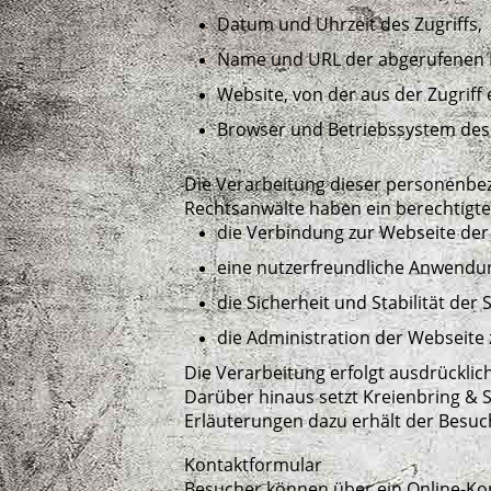
Datum und Uhrzeit des Zugriffs,
Name und URL der abgerufenen 
Website, von der aus der Zugriff 
Browser und Betriebssystem des
Die Verarbeitung dieser personenbezo
Rechtsanwälte haben ein berechtigte
die Verbindung zur Webseite der 
eine nutzerfreundliche Anwendu
die Sicherheit und Stabilität de
die Administration der Webseite 
Die Verarbeitung erfolgt ausdrückli
Darüber hinaus setzt Kreienbring & 
Erläuterungen dazu erhält der Besuch
Kontaktformular
Besucher können über ein Online-Kon