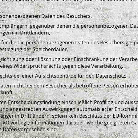
ersonenbezogenen Daten des Besuchers,
Empfängern, gegenüber denen die personenbezogenen Date
gern in Drittländern,
r, für die die personenbezogenen Daten des Besuchers gespei
e Festlegung der Speicherdauer,
erichtigung oder Löschung oder Einschränkung der Verarbe
ines Widerspruchsrechts gegen diese Verarbeitung,
chts bei einer Aufsichtsbehörde für den Datenschutz,
ten nicht bei dem Besucher als betroffene Person erhobe
kunft,
ten Entscheidungsfindung einschließlich Profiling und auss
te und angestrebten Auswirkungen automatisierter Entschei
pfänger in Drittländern, sofern kein Beschluss der EU-Komm
SGVO vorliegt, Informationen darüber, welche geeigneten Ga
 Daten vorgesehen sind.