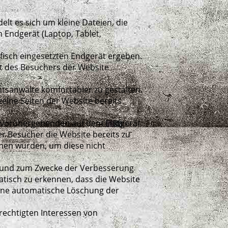
lt es sich um kleine Dateien, die
 Endgerät (Laptop, Tablet,
fisch eingesetzten Endgerät ergeben.
ät des Besuchers der Website
tsanwälte komfortabler zu gestalten.
elne Seiten der Website bereits
en vorübergehenden auf dem Endgerät
r Besucher die Website bereits zu
men wurden, um diese nicht
en und zum Zwecke der Verbesserung
tisch zu erkennen, dass die Website
 eine automatische Löschung der
rechtigten Interessen von