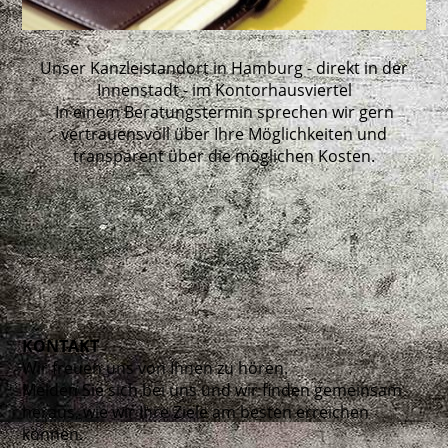
Unser Kanzleistandort in Hamburg - direkt in der
Innenstadt - im Kontorhausviertel
In einem Beratungstermin sprechen wir gern
vertrauensvoll über Ihre Möglichkeiten und
transparent über die möglichen Kosten.
KONTAKT
Wir freuen uns von Ihnen zu hören.
Melden Sie sich bei uns und wir finden gemeinsam
heraus, wie wir Ihre Ziele am besten erreichen
können.